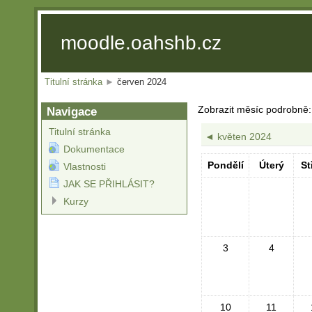
moodle.oahshb.cz
Titulní stránka
►
červen 2024
Zobrazit měsíc podrobně:
Navigace
Titulní stránka
◄
květen 2024
Dokumentace
Pondělí
Úterý
St
Vlastnosti
JAK SE PŘIHLÁSIT?
Kurzy
3
4
10
11