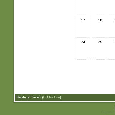
17
18
24
25
Nejste přihlášeni (
Přihlásit se
)
Přepnout